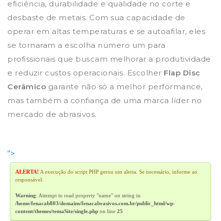
eficiência, durabilidade e qualidade no corte e
desbaste de metais. Com sua capacidade de
operar em altas temperaturas e se autoafilar, eles
se tornaram a escolha número um para
profissionais que buscam melhorar a produtividade
e reduzir custos operacionais. Escolher
Flap Disc
Cerâmico
garante não só a melhor performance,
mas também a confiança de uma marca líder no
mercado de abrasivos.
">
ALERTA!
A execução do script PHP gerou um alerta. Se necessário, informe ao
responsável:
Warning
: Attempt to read property "name" on string in
/home/fenacab803/domains/fenacabrasivos.com.br/public_html/wp-
content/themes/temaSite/single.php
on line
25