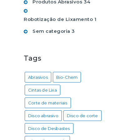
Produtos Abrasivos
34
Robotização de Lixamento
1
Sem categoria
3
Tags
Abrasivos
Bio-Chem
Cintas de Lixa
Corte de materiais
Disco abrasivo
Disco de corte
Disco de Desbastes