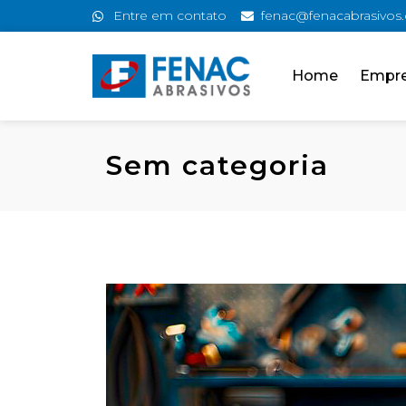
Entre em contato
fenac@fenacabrasivos
Home
Empr
Sem categoria