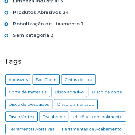
Limpeza Industrial
3
Produtos Abrasivos
34
Robotização de Lixamento
1
Sem categoria
3
Tags
Abrasivos
Bio-Chem
Cintas de Lixa
Corte de materiais
Disco abrasivo
Disco de corte
Disco de Desbastes
Disco diamantado
Disco Vortex
Dynabrade
eficiência em polimento
Ferramentas Abrasivas
Ferramentas de Acabamento