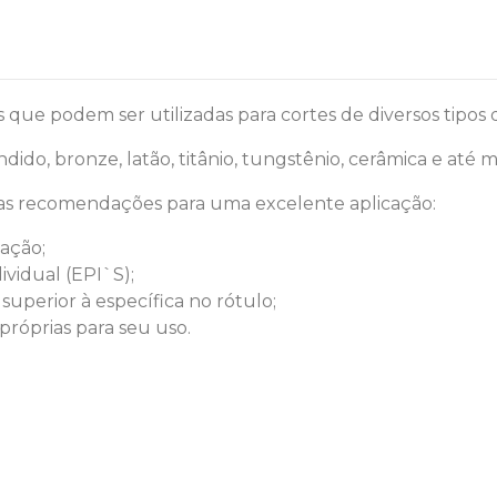
s que podem ser utilizadas para cortes de diversos tipos 
dido, bronze, latão, titânio, tungstênio, cerâmica e até 
s as recomendações para uma excelente aplicação:
cação;
ividual (EPI`S);
uperior à específica no rótulo;
próprias para seu uso.