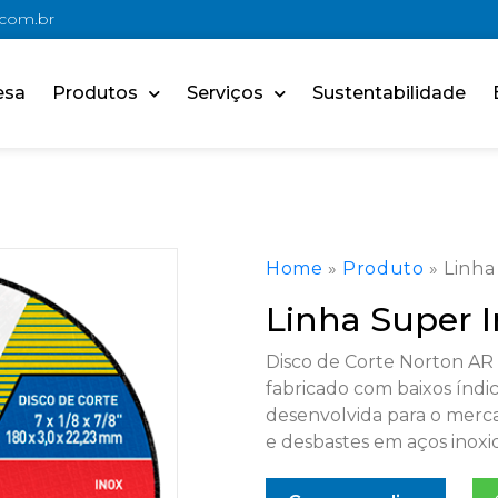
.com.br
esa
Produtos
Serviços
Sustentabilidade
Home
»
Produto
»
Linha
Linha Super 
Disco de Corte Norton AR 
fabricado com baixos índic
desenvolvida para o merca
e desbastes em aços inoxid