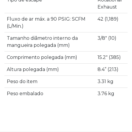
Exhaust
Fluxo de ar máx. a 90 PSIG: SCFM
42 (1,189)
(L/Min.)
Tamanho diâmetro interno da
3/8″ (10)
mangueira polegada (mm)
Comprimento polegada (mm)
15.2″ (385)
Altura polegada (mm)
8.4” (213)
Peso do item
3.31 kg
Peso embalado
3.76 kg