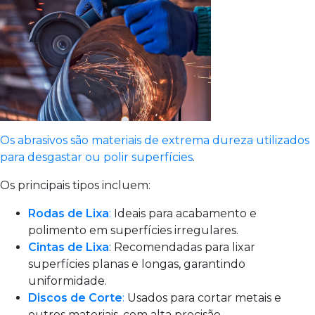
Os abrasivos são materiais de extrema dureza utilizados
para desgastar ou polir superfícies
.
Os principais tipos incluem:
Rodas de Lixa
:
Ideais para acabamento e
polimento em superfícies irregulares.
Cintas de Lixa
: Recomendadas para lixar
superfícies planas e longas, garantindo
uniformidade.
Discos de Corte
:
Usados para cortar metais e
outros materiais, com alta precisão.